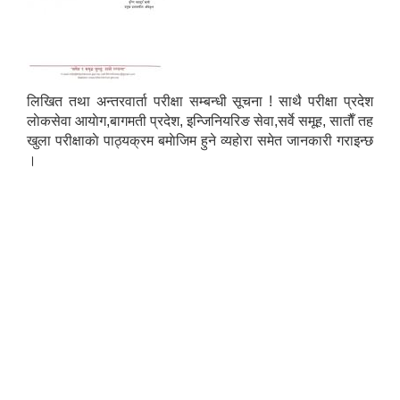
लिखित तथा अन्तरवार्ता परीक्षा सम्बन्धी सूचना ! साथै परीक्षा प्रदेश
लाेकसेवा आयाेग,बागमती प्रदेश, इन्जिनियरिङ सेवा,सर्वे समूह, साताैँ तह
खुला परीक्षाकाे पाठ्यक्रम बमाेजिम हुने व्यहाेरा समेत जानकारी गराइन्छ
।