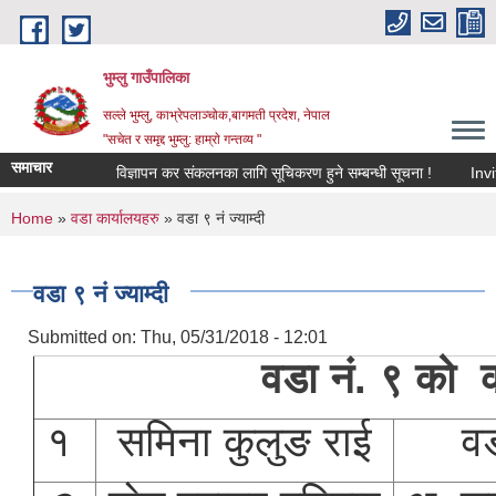
Skip to main content
भुम्लु गाउँपालिका
सल्ले भुम्लु, काभ्रेपलाञ्चोक,बागमती प्रदेश, नेपाल
"सचेत र समृद्द भुम्लु: हाम्राे गन्तव्य "
समाचार
विज्ञापन कर संकलनका लागि सूचिकरण हुने सम्बन्धी सूचना !
You are here
Home
»
वडा कार्यालयहरु
» वडा ९ नं ज्याम्दी
वडा ९ नं ज्याम्दी
Submitted on:
Thu, 05/31/2018 - 12:01
वडा नं. ९ को का
१
समिना कुलुङ राई
व