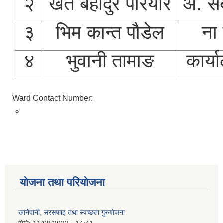
२
खेत बहादुर परियार
अ. सब
३
भिम कान्त पौडेल
ना 
४
भुवानी तामाङ
कार्
Ward Contact Number:
०
योजना तथा परियोजना
खानेपानी, सरसफाइ तथा स्वच्छता गुरुयोजना