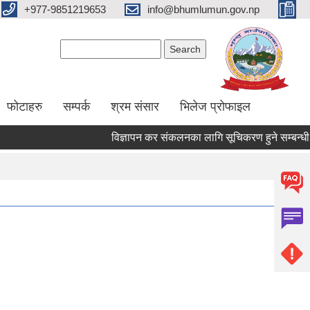
+977-9851219653
info@bhumlumun.gov.np
Search form
Search
फोटाहरु
सम्पर्क
श्रम संसार
भिलेज प्रोफाइल
विज्ञापन कर संकलनका लागि सूचिकरण हुने सम्बन्धी सू