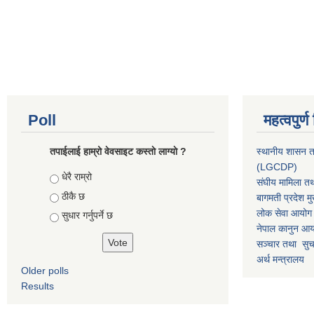
Poll
महत्वपुर्
तपाईलाई हाम्रो वेवसाइट कस्ताे लाग्याे ?
स्थानीय शासन त
(LGCDP)
Choices
धेरै राम्रो
संघीय मामिला तथ
ठीकै छ
बागमती प्रदेश मु
लोक सेवा आयोग
सुधार गर्नुपर्ने छ
नेपाल कानुन आ
सञ्चार तथा सुचन
अर्थ मन्त्रालय
Older polls
Results