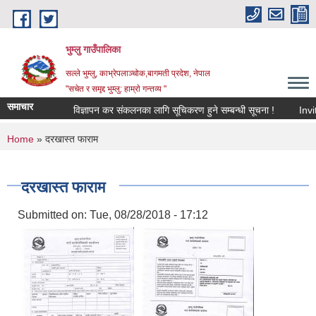
Skip to main content
भुम्लु गाउँपालिका
सल्ले भुम्लु, काभ्रेपलाञ्चोक,बागमती प्रदेश, नेपाल
"सचेत र समृद्द भुम्लु: हाम्राे गन्तव्य "
समाचार
विज्ञापन कर संकलनका लागि सूचिकरण हुने सम्बन्धी सूचना !
You are here
Home
» दरखास्त फाराम
दरखास्त फाराम
Submitted on:
Tue, 08/28/2018 - 17:12