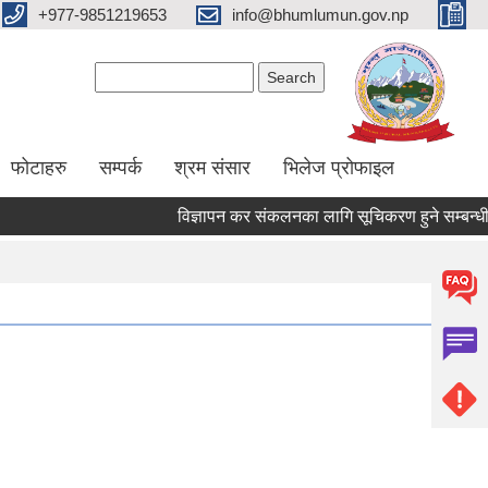
+977-9851219653
info@bhumlumun.gov.np
Search form
Search
फोटाहरु
सम्पर्क
श्रम संसार
भिलेज प्रोफाइल
विज्ञापन कर संकलनका लागि सूचिकरण हुने सम्बन्धी सू