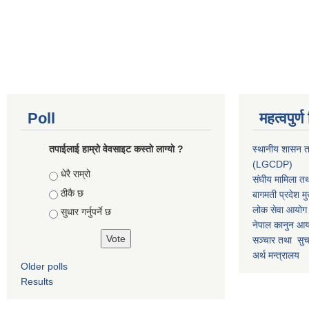
Poll
महत्वपुर्
तपाईलाई हाम्रो वेवसाइट कस्ताे लाग्याे ?
स्थानीय शासन त
(LGCDP)
Choices
धेरै राम्रो
संघीय मामिला तथ
ठीकै छ
बागमती प्रदेश मु
लोक सेवा आयोग
सुधार गर्नुपर्ने छ
नेपाल कानुन आ
सञ्चार तथा सुचन
अर्थ मन्त्रालय
Older polls
Results