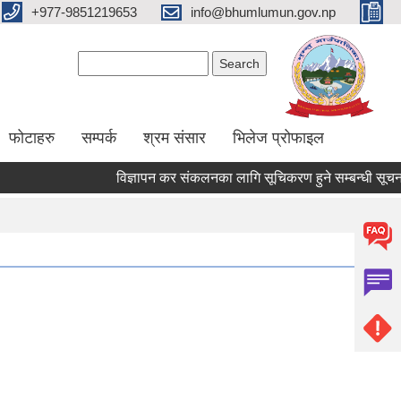
+977-9851219653
info@bhumlumun.gov.np
Search form
Search
फोटाहरु
सम्पर्क
श्रम संसार
भिलेज प्रोफाइल
विज्ञापन कर संकलनका लागि सूचिकरण हुने सम्बन्धी सूचना 