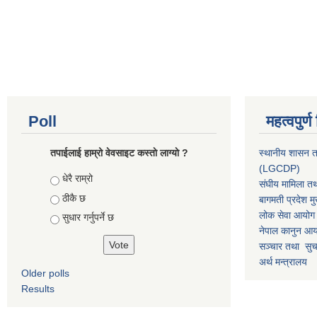
Poll
महत्वपुर्
तपाईलाई हाम्रो वेवसाइट कस्ताे लाग्याे ?
स्थानीय शासन त
(LGCDP)
Choices
धेरै राम्रो
संघीय मामिला तथ
ठीकै छ
बागमती प्रदेश मु
लोक सेवा आयोग
सुधार गर्नुपर्ने छ
नेपाल कानुन आ
सञ्चार तथा सुचन
अर्थ मन्त्रालय
Older polls
Results