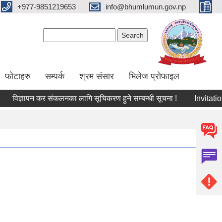
+977-9851219653
info@bhumlumun.gov.np
Search form
Search
फोटाहरु
सम्पर्क
श्रम संसार
भिलेज प्रोफाइल
विज्ञापन कर संकलनका लागि सूचिकरण हुने सम्बन्धी सूचना !
I