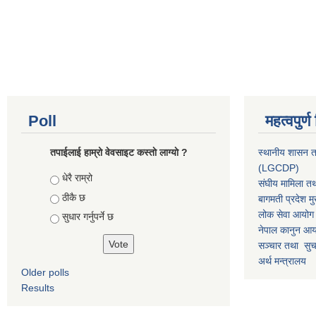
Poll
महत्वपुर्
तपाईलाई हाम्रो वेवसाइट कस्ताे लाग्याे ?
स्थानीय शासन त
(LGCDP)
Choices
धेरै राम्रो
संघीय मामिला तथ
ठीकै छ
बागमती प्रदेश मु
लोक सेवा आयोग
सुधार गर्नुपर्ने छ
नेपाल कानुन आ
सञ्चार तथा सुचन
अर्थ मन्त्रालय
Older polls
Results