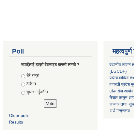
Poll
महत्वपुर्
तपाईलाई हाम्रो वेवसाइट कस्ताे लाग्याे ?
स्थानीय शासन त
(LGCDP)
Choices
धेरै राम्रो
संघीय मामिला तथ
ठीकै छ
बागमती प्रदेश मु
लोक सेवा आयोग
सुधार गर्नुपर्ने छ
नेपाल कानुन आ
सञ्चार तथा सुचन
अर्थ मन्त्रालय
Older polls
Results