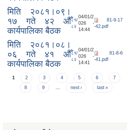
मिति २०८१।०९।
04/01/2
१७ गते ४२ ‌औँ
८१/
81-9-17
026 -
८२
-42.pdf
कार्यपालिका बैठक
14:44
मिति २०८१।०८।
04/01/2
०६ गते ४१ ‌औँ
८१/
81-8-6
026 -
८२
-41.pdf
कार्यपालिका बैठक
14:41
Pages
1
2
3
4
5
6
7
8
9
…
next ›
last »