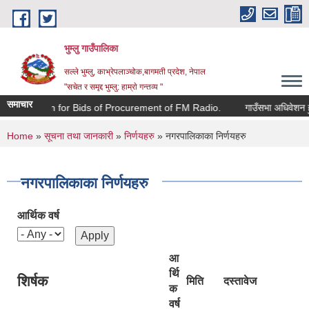
Skip to main content
भुम्लु गाउँपालिका
सल्ले भुम्लु, काभ्रेपलाञ्चोक,बागमती प्रदेश, नेपाल
"सचेत र समृद्द भुम्लु: हाम्राे गन्तव्य "
समाचार
Invitation for Bids of Procurement of FM Radio.
गाउँसभा अधिवेशन हुने 
You are here
Home
»
सूचना तथा जानकारी
»
निर्णयहरु
» नगरपालिकाका निर्णयहरु
नगरपालिकाका निर्णयहरु
आर्थिक वर्ष
आ
र्थि
शिर्षक
मिति
दस्तावेज
क
वर्ष