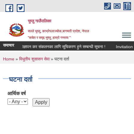
Skip to main content
भुम्लु गाउँपालिका
सल्ले भुम्लु, काभ्रेपलाञ्चोक,बागमती प्रदेश, नेपाल
"सचेत र समृद्द भुम्लु: हाम्राे गन्तव्य "
समाचार
विज्ञापन कर संकलनका लागि सूचिकरण हुने सम्बन्धी सूचना !
In
You are here
Home
»
विधुतीय शुसासन सेवा
» घटना दर्ता
घटना दर्ता
आर्थिक वर्ष