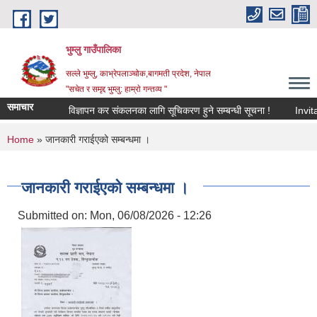
Skip to main content
भुम्लु गाउँपालिका
सल्ले भुम्लु, काभ्रेपलाञ्चोक,बागमती प्रदेश, नेपाल
"सचेत र समृद्द भुम्लु: हाम्राे गन्तव्य "
समाचार
विज्ञापन कर संकलनका लागि सूचिकरण हुने सम्बन्धी सूचना !
You are here
Home
» जानकारी गराईएको सम्बन्धमा ।
जानकारी गराईएको सम्बन्धमा ।
Submitted on:
Mon, 06/08/2026 - 12:26