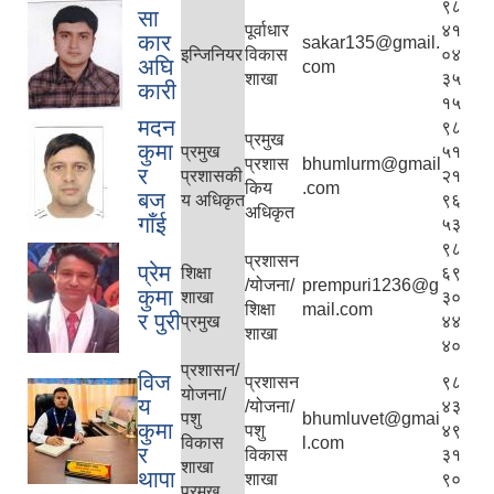
९८
सा
पूर्वाधार
४१
कार
sakar135@gmail.
इन्जिनियर
विकास
०४
अघि
com
शाखा
३५
कारी
१५
मदन
९८
प्रमुख
कुमा
प्रमुख
५१
प्रशास
bhumlurm@gmail
र
प्रशासकी
२१
किय
.com
बज
य अधिकृत
९६
अधिकृत
गाँई
५३
९८
प्रशासन
प्रेम
शिक्षा
६९
/योजना/
prempuri1236@g
कुमा
शाखा
३०
शिक्षा
mail.com
र पुरी
प्रमुख
४४
शाखा
४०
प्रशासन/
विज
प्रशासन
९८
योजना/
य
/योजना/
४३
पशु
bhumluvet@gmai
कुमा
पशु
४९
विकास
l.com
र
विकास
३१
शाखा
थापा
शाखा
९०
प्रमुख