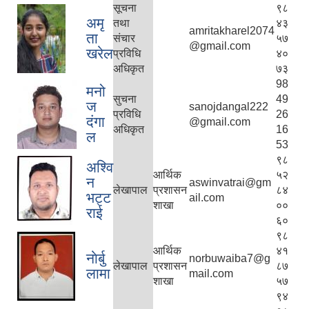
सूचना
९८
अमृ
तथा
४३
amritakharel2074
ता
संचार
५७
@gmail.com
खरेल
प्रविधि
४०
अधिकृत
७३
98
मनो
सुचना
49
ज
sanojdangal222
प्रविधि
26
दंगा
@gmail.com
अधिकृत
16
ल
53
९८
अश्वि
आर्थिक
५२
न
aswinvatrai@gm
लेखापाल
प्रशासन
८४
भट्ट
ail.com
शाखा
००
राई
६०
९८
आर्थिक
४१
नाेर्बु
norbuwaiba7@g
लेखापाल
प्रशासन
८७
लामा
mail.com
शाखा
५७
९४