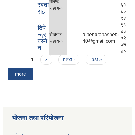
बरिष्ठ
स्वती
६१
सहायक
राइ
८०
९४
९८
दिपे
४३
न्द्र
रोजगार
dipendrabasnet5
०२
बस्ने
सहायक
40@gmail.com
०७
त
४०
Pages
1
2
next ›
last »
more
योजना तथा परियोजना