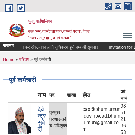
Skip to main content
भुम्लु गाउँपालिका
सल्ले भुम्लु, काभ्रेपलाञ्चोक,बागमती प्रदेश, नेपाल
"सचेत र समृद्द भुम्लु: हाम्राे गन्तव्य "
समाचार
विज्ञापन कर संकलनका लागि सूचिकरण हुने सम्बन्धी सूचना !
Invitation
You are here
Home
»
परिचय
» पूर्व कर्मचारी
पूर्व कर्मचारी
फो
नाम
पद
शाखा
ईमेल
न नं
98
देवे
cao@bhumlumun
प्रमुख
51
न्द्र
.gov.np/cad.bhum
प्रशासकी
21
सुवे
lumun@gmail.co
य अधिकृत
96
दी
m
53