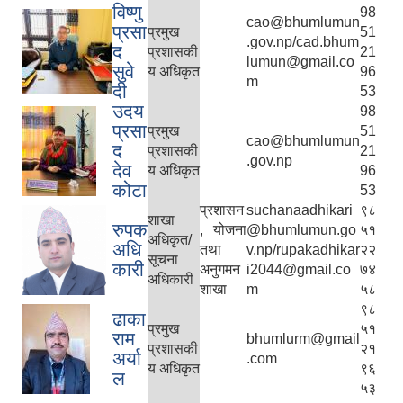
विष्णु
98
cao@bhumlumun
प्रसा
प्रमुख
51
.gov.np/cad.bhum
द
प्रशासकी
21
lumun@gmail.co
सुवे
य अधिकृत
96
m
दी
53
उदय
98
प्रसा
प्रमुख
51
cao@bhumlumun
द
प्रशासकी
21
.gov.np
देव
य अधिकृत
96
कोटा
53
प्रशासन
suchanaadhikari
९८
शाखा
रुपक
, योजना
@bhumlumun.go
५१
अधिकृत/
अधि
तथा
v.np/rupakadhikar
२२
सूचना
कारी
अनुगमन
i2044@gmail.co
७४
अधिकारी
शाखा
m
५८
९८
ढाका
प्रमुख
५१
राम
bhumlurm@gmail
प्रशासकी
२१
अर्या
.com
य अधिकृत
९६
ल
५३