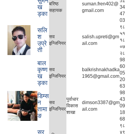
सुमन
51
बरिष्ठ
suman.fren402@
ख
34
सहायक
gmail.com
ड्का
47
03
९८
सलि
५१
श
सव
salish.upreti@gm
१८
उप्रे
इन्जिनियर
ail.com
०७
ती
२८
98
बाल
60
कृष्ण
सव
balkrishnakhadka
05
ख
इन्जिनियर
1965@gmail.com
20
ड्का
63
98
डिम्स
पुर्वाधार
43
न
सव
dimson3387@gm
विकास
09
तामा
इन्जिनियर
ail.com
शाखा
18
ङ
68
९८
सर
४९