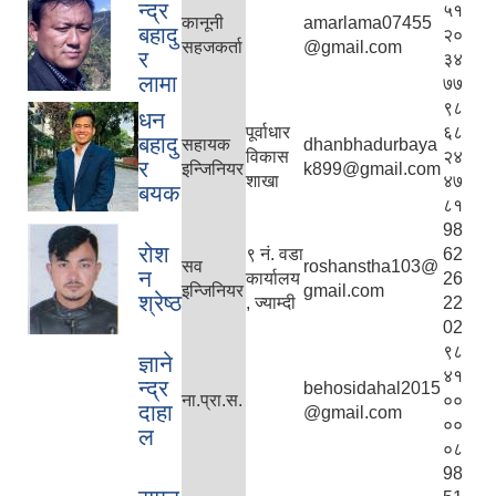
न्द्र
५१
कानूनी
amarlama07455
बहादु
२०
सहजकर्ता
@gmail.com
र
३४
लामा
७७
९८
धन
पूर्वाधार
६८
बहादु
सहायक
dhanbhadurbaya
विकास
२४
र
इन्जिनियर
k899@gmail.com
शाखा
४७
बयक
८१
98
रोश
९ नं. वडा
62
सव
roshanstha103@
न
कार्यालय
26
इन्जिनियर
gmail.com
श्रेष्ठ
, ज्याम्दी
22
02
९८
ज्ञाने
४१
न्द्र
behosidahal2015
ना.प्रा.स.
००
दाहा
@gmail.com
००
ल
०८
98