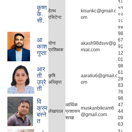
९८
कृष्ण
५१
हेल्थ
kisunkc@gmail.c
के.
०२
एसिटेन्ट
om
सी.
२८
७४
98
आ
67
योगा
akash98dsvv@g
काश
91
प्रशिक्षक
mial.com
गुप्ता
12
01
98
आर
61
ती
कृषि
aaratiu6@gmail.c
28
उप्रे
अधिकृत
om
83
ती
76
98
वि
आर्थिक
47
क्रम
muskanbikram6
लेखापाल
प्रशासन
44
बस्ने
@gmail.com
शाखा
09
त
63
९८