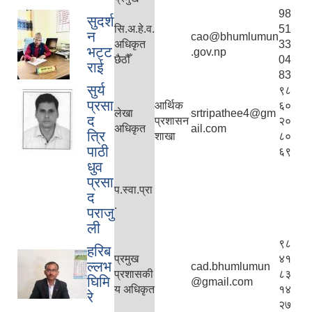
98
सुदर्श
सि.अ.हे.व.
51
न
cao@bhumlumun
अधिकृत
33
भट्ट
.gov.np
छैठौँ
04
राई
83
सुर्य
९८
प्रसा
आर्थिक
६०
लेखा
srtripathee4@gm
द
प्रशासन
२०
अधिकृत
ail.com
त्रि
शाखा
८०
पाठी
६९
धुव
प्रसा
प.स्वा.प्रा
द
.
पराजु
ली
९८
हरिब
प्रमुख
४१
ल्लभ
cad.bhumlumun
प्रशासकी
८३
घिमि
@gmail.com
य अधिकृत
१४
रे
२७