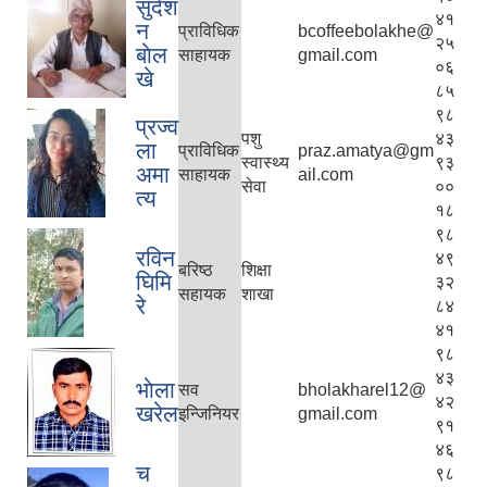
सुर्दश
४१
न
प्राविधिक
bcoffeebolakhe@
२५
बाेल
साहायक
gmail.com
०६
खे
८५
९८
प्रज्व
पशु
४३
ला
प्राविधिक
praz.amatya@gm
स्वास्थ्य
९३
अमा
साहायक
ail.com
सेवा
००
त्य
१८
९८
रविन
४९
बरिष्ठ
शिक्षा
घिमि
३२
सहायक
शाखा
रे
८४
४१
९८
४३
भाेला
सव
bholakharel12@
४२
खरेल
इन्जिनियर
gmail.com
९१
४६
च
९८