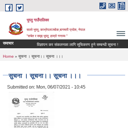
Skip to main content
भुम्लु गाउँपालिका
सल्ले भुम्लु, काभ्रेपलाञ्चोक,बागमती प्रदेश, नेपाल
"सचेत र समृद्द भुम्लु: हाम्राे गन्तव्य "
समाचार
विज्ञापन कर संकलनका लागि सूचिकरण हुने सम्बन्धी सूचना !
You are here
Home
» सुचना । सूचना।। सूचना ।।।
सुचना । सूचना।। सूचना ।।।
Submitted on:
Mon, 06/07/2021 - 10:45